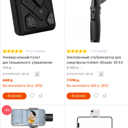
14 отзывов
7 отзывов
Универсальный пульт
Электронный стабилизатор для
дистанционного управления
смартфона Hohem iSteady XE Kit
стабилизатором Hohem HRT-03
черный
724 р.
-
8 140 р.
-
розничная цена
розничная цена
668 р.
7 514 р.
Вы экономите 56 р. (8%)
Вы экономите 626 р. (8%)
В корзину
В корзину
-8%