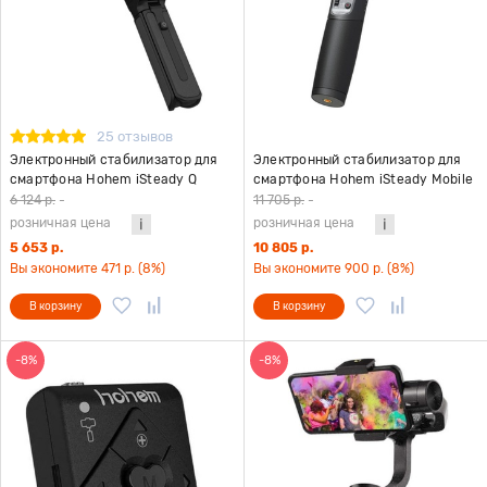
25 отзывов
Электронный стабилизатор для
Электронный стабилизатор для
смартфона Hohem iSteady Q
смартфона Hohem iSteady Mobile
черный
Plus Kit версия 2024 черный
6 124 р.
-
11 705 р.
-
розничная цена
розничная цена
5 653 р.
10 805 р.
Вы экономите 471 р. (8%)
Вы экономите 900 р. (8%)
В корзину
В корзину
-8%
-8%