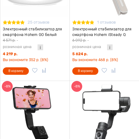
25 отзывов
1 отзывов
Электронный стабилизатор для
Электронный стабилизатор для
смартфона Hohem GO белый
смартфона Hohem iSteady Q
белый
4 571 р.
-
6 092 р.
-
розничная цена
розничная цена
4 219 р.
5 624 р.
Вы экономите 352 р. (8%)
Вы экономите 468 р. (8%)
В корзину
В корзину
-8%
-8%