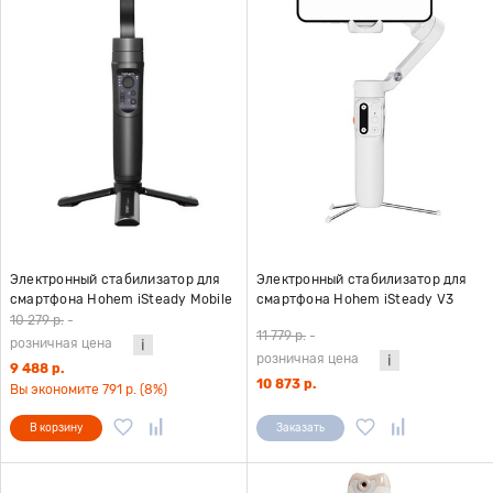
Электронный стабилизатор для
Электронный стабилизатор для
смартфона Hohem iSteady Mobile
смартфона Hohem iSteady V3
Plus версия 2024 черный
белый
10 279 р.
-
11 779 р.
-
розничная цена
розничная цена
9 488 р.
10 873 р.
Вы экономите 791 р. (8%)
В корзину
Заказать