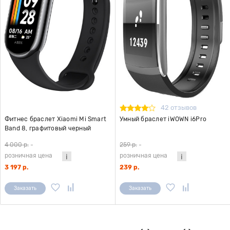
42 отзывов
Фитнес браслет Xiaomi Mi Smart
Умный браслет iWOWN i6Pro
Band 8, графитовый черный
4 000 р.
-
259 р.
-
розничная цена
розничная цена
3 197 р.
239 р.
Заказать
Заказать