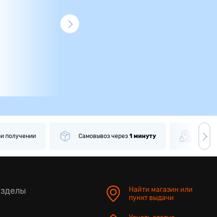
Самовывоз
через
1 минуту
Более
62 000
пунктов
выд
азделы
Найти магазин или
пункт выдачи