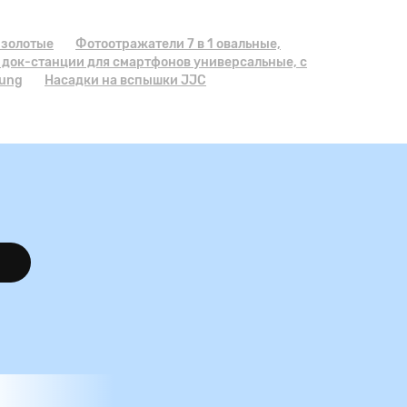
, золотые
Фотоотражатели 7 в 1 овальные,
 док-станции для смартфонов универсальные, с
sung
Насадки на вспышки JJC