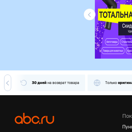
Ликвидация
0 дней
на
возврат товара
Только
оригинальные
товары
изве
Пок
Пун