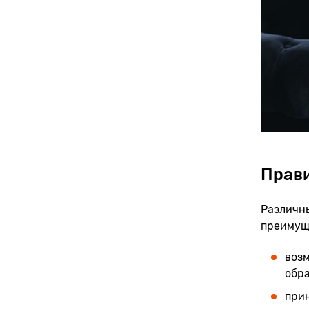
Прав
Различны
преимуще
возм
обра
прин