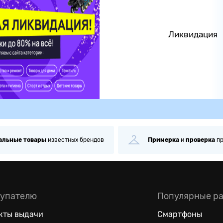
Ликвидация
стных брендов
Примерка
и
проверка
при получении
упателю
Популярные р
кты выдачи
Смартфоны