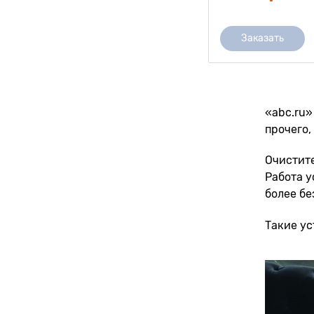
Заказать
«abc.ru»
прочего,
Очистите
Работа у
более б
Такие ус