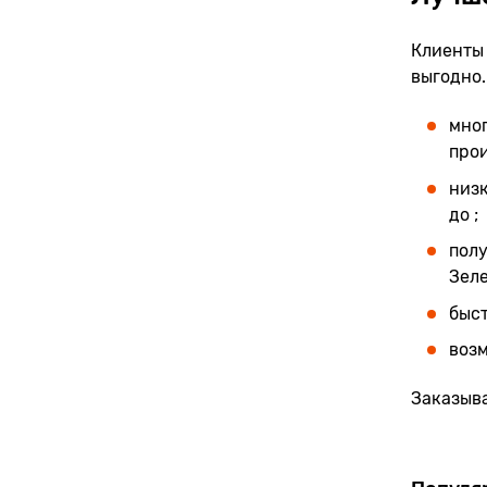
Клиенты 
выгодно.
мног
прои
низк
до ;
полу
Зеле
быст
воз
Заказыва