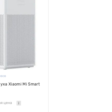
ывов
уха Xiaomi Mi Smart
ая цена