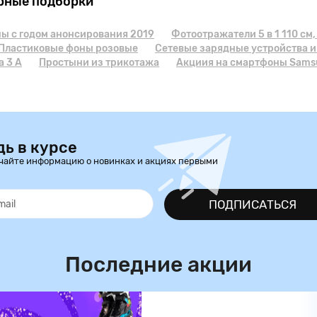
рные подборки
ы с годом анонсирования 2019
Фотоотражатели 5 в 1 110 см
Пластиковые фоны розовые
Сетевые зарядные устройства и
а 3 А
Простыни из трикотажа
Акциия на смартфоны Sam
дь в курсе
чайте информацию о новинках и акциях первыми
ПОДПИСАТЬСЯ
Последние акции