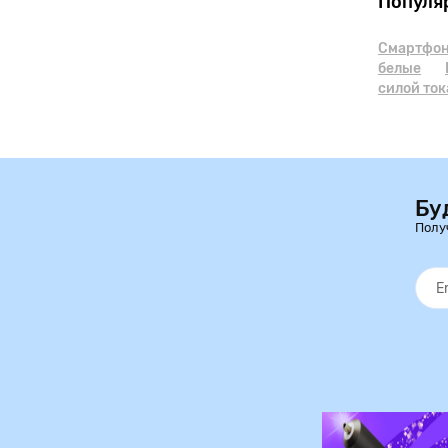
Популя
Смартфон
белые
силой ток
Бу
Полу