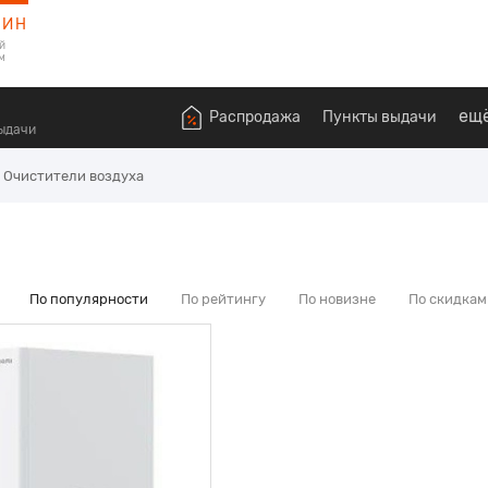
ЗИН
й
м
ещ
Распродажа
Пункты выдачи
выдачи
Очистители воздуха
По популярности
По рейтингу
По новизне
По скидкам