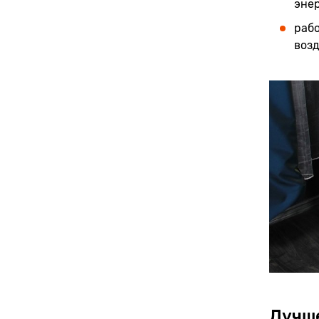
эне
рабо
возд
Лучше