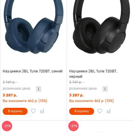
Наушники JBL Tune 720BT, синий
Наушники JBL Tune 720BT,
черный
3 749 р.
-
3 749 р.
-
розничная цена
розничная цена
3 287 р.
3 287 р.
Вы экономите 462 р. (13%)
Вы экономите 462 р. (13%)
В корзину
В корзину
-21%
-21%