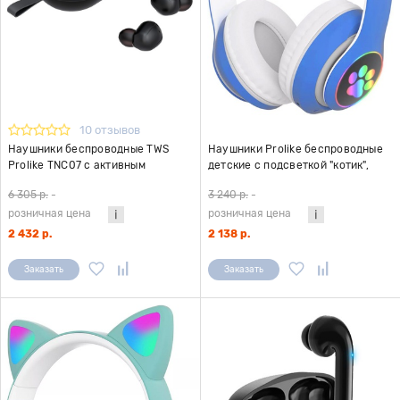
10 отзывов
Наушники беспроводные TWS
Наушники Prolike беспроводные
Prolike TNC07 с активным
детские с подсветкой "котик",
шумоподавлением, черные
синий
6 305 р.
-
3 240 р.
-
розничная цена
розничная цена
2 432 р.
2 138 р.
Заказать
Заказать