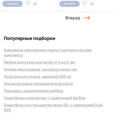
Заказать
Заказать
Вперед
Популярные подборки
Комплекты импульсного света с зонтом в составе
комплекта
Мебель для кукол для детей от 4 до 5 лет
Одеяла двуспальное, материал чехла тик
Простыни из сатина, шириной 200 см
Ультразвуковые увлажнители воздуха
Подушки с наполнителем файбер
Смартфоны золотистые, с навигацией BeiDou
Смартфоны cо стандартом связи 5G, с навигацией Dual
GPS