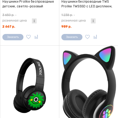
Наушники Prolike беспроводные
Наушники беспроводные TWS
детские, светло-розовый
Prolike TWS55D с LED дисплеем,
белые
3 650 р.
-
1 238 р.
-
розничная цена
розничная цена
2 667 р.
989 р.
Заказать
Заказать