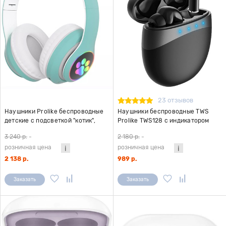
23 отзывов
Наушники Prolike беспроводные
Наушники беспроводные TWS
детские с подсветкой "котик",
Prolike TWS128 с индикатором
зелёный
заряда батареи, черные
3 240 р.
-
2 180 р.
-
розничная цена
розничная цена
2 138 р.
989 р.
Заказать
Заказать