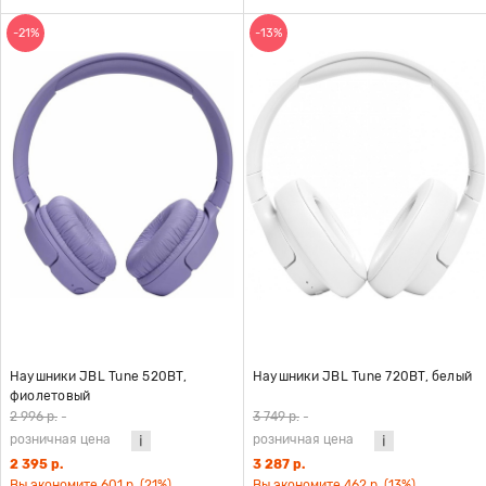
-21%
-13%
Наушники JBL Tune 520BT,
Наушники JBL Tune 720BT, белый
фиолетовый
2 996 р.
-
3 749 р.
-
розничная цена
розничная цена
2 395 р.
3 287 р.
Вы экономите 601 р. (21%)
Вы экономите 462 р. (13%)